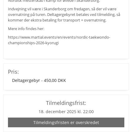
Nordisk mesterskab i kamp for øvede i Skanderborg.
Indvejning vil være i Skanderborg om fredagen, så der vil være
overnatning på turen. Deltagergebyret betales ved tilmelding, så
kommer der ekstra betaling for transport + overnatning.
Mere info findes her:
https://www.martial.events/en/events/nordic-taekwondo-
championships-2026-kyorugi
Pris:
Deltagergebyr - 450,00 DKK
Tilmeldingsfrist:
18. december 2025 kl. 22:00
Tilmeldingsfristen er overskredet