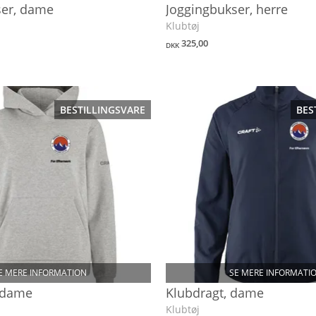
ser, dame
Joggingbukser, herre
Klubtøj
325,00
DKK
BESTILLINGSVARE
BES
E MERE INFORMATION
SE MERE INFORMATI
 dame
Klubdragt, dame
Klubtøj