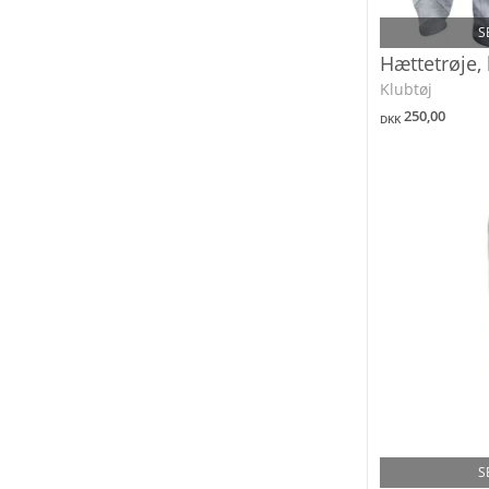
S
Hættetrøje,
Klubtøj
250,00
DKK
S