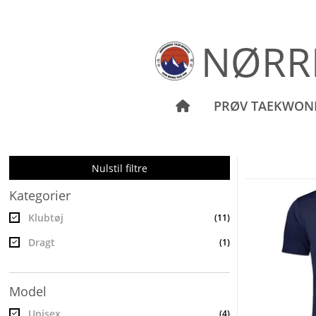
NØRR
PRØV TAEKWO
Nulstil filtre
Kategorier
Klubtøj
(11)
Dragt
(1)
Model
Unisex
(4)