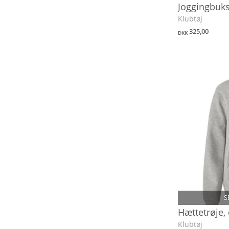
Joggingbuk
Klubtøj
325,00
DKK
S
Hættetrøje,
Klubtøj