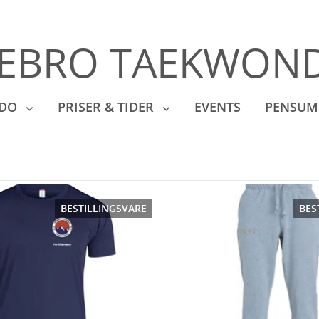
EBRO TAEKWOND
NDO
PRISER & TIDER
EVENTS
PENSUM
BESTILLINGSVARE
BES