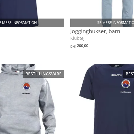
E MERE INFORMATION
SE MERE INFORMATI
n
Joggingbukser, barn
Klubtøj
200,00
DKK
BESTILLINGSVARE
BES