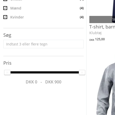
Mænd
(4)
Kvinder
(4)
S
T-shirt, bar
Klubtøj
Søg
125,00
DKK
Pris
DKK 0
-
DKK 900