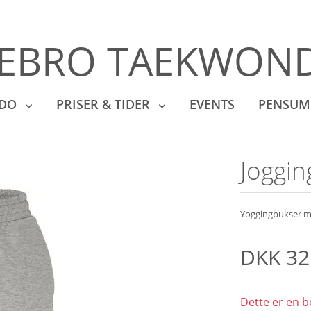
EBRO TAEKWOND
NDO
PRISER & TIDER
EVENTS
PENSUM
Joggi
Yoggingbukser 
DKK
32
Dette er en b