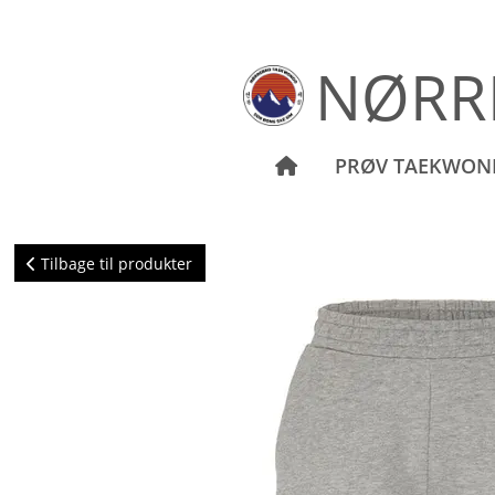
NØRR
PRØV TAEKWO
Tilbage til produkter