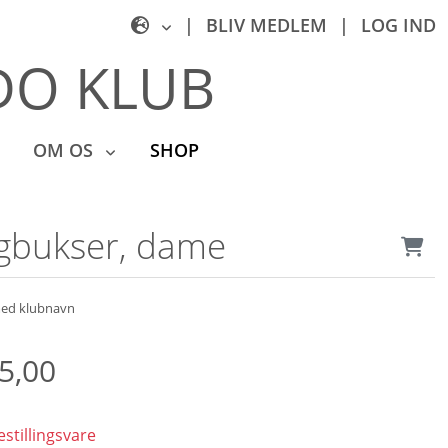
|
BLIV MEDLEM
|
LOG IND
O KLUB
OM OS
SHOP
ngbukser, dame
med klubnavn
5,00
estillingsvare