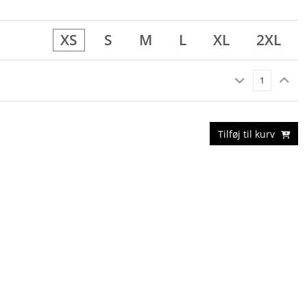
XS
S
M
L
XL
2XL
Tilføj til kurv